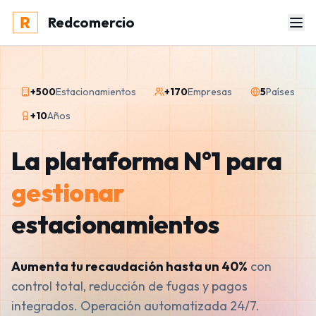
Redcomercio
+500
Estacionamientos
+170
Empresas
5
Países
+10
Años
La plataforma N°1 para
gestionar
estacionamientos
Aumenta tu recaudación hasta un 40%
con
control total, reducción de fugas y pagos
integrados. Operación automatizada 24/7.